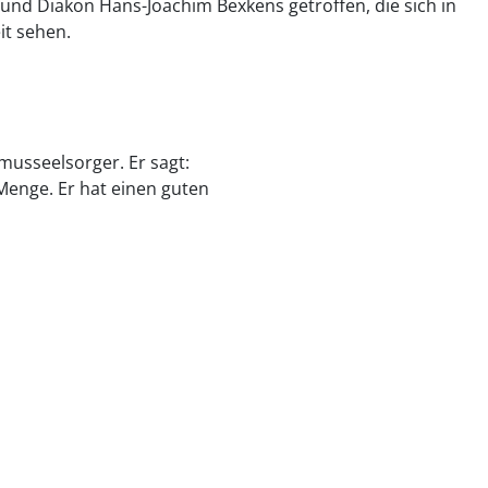
t und Diakon Hans-Joachim Bexkens getroffen, die sich in
it sehen.
smusseelsorger. Er sagt:
Menge. Er hat einen guten