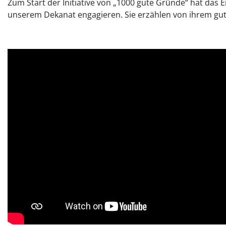
Zum Start der Initiative von „1000 gute Gründe“ hat das 
unserem Dekanat engagieren. Sie erzählen von ihrem gute