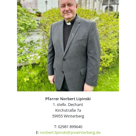
Pfarrer Norbert Lipinski
1. stellv. Dechant
Kirchstraße 7a
59955 Winterberg
T: 02981 899640
E:
norbert.lipinski@pvwinterberg.de