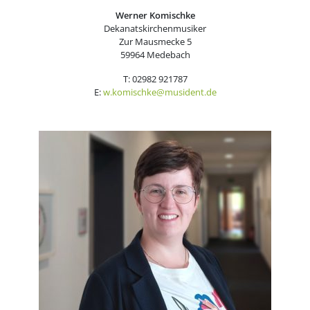
Werner Komischke
Dekanatskirchenmusiker
Zur Mausmecke 5
59964 Medebach
T: 02982 921787
E:
w.komischke@musident.de