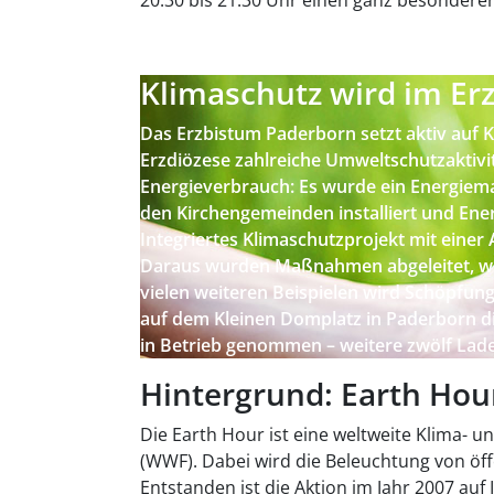
20.30 bis 21.30 Uhr einen ganz besonder
Klimaschutz wird im Er
Das Erzbistum Paderborn setzt aktiv auf K
Erzdiözese zahlreiche Umweltschutzakti
Energieverbrauch: Es wurde ein Energiem
den Kirchengemeinden installiert und Ene
Integriertes Klimaschutzprojekt mit einer
Daraus wurden Maßnahmen abgeleitet, wi
vielen weiteren Beispielen wird Schöpfun
auf dem Kleinen Domplatz in Paderborn di
in Betrieb genommen – weitere zwölf Lad
Hintergrund: Earth Hou
Die Earth Hour ist eine weltweite Klima-
(WWF). Dabei wird die Beleuchtung von öf
Entstanden ist die Aktion im Jahr 2007 auf 