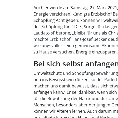
Auch er werde am Samstag, 27. März 2021,
Energie verzichten, kündigte Erzbischof Be
Schöpfung Acht geben, können wir weltweit
der Schöpfung tun.“ Die „Sorge für das ge
Laudato si‘ betone, „bleibt für uns als Chr
machte Erzbischof Hans-Josef Becker deutl
wirkungsvoller seien gemeinsame Aktione
zu Hause versuchen, Energie einzusparen, 
Bei sich selbst anfange
Umweltschutz und Schöpfungsbewahrung w
neu ins Bewusstsein rücken, so der Paderb
machen uns damit bewusst, dass sich etwa
anfangen kann.“ Er sei dankbar, wenn sich 
für die Bewahrung der Natur und der Umwel
Menschen, besonders aber der jungen Ge
können wir Älteren lernen. Auch darum mac
bekräftigte Erzbischof Hans-Josef Becker.