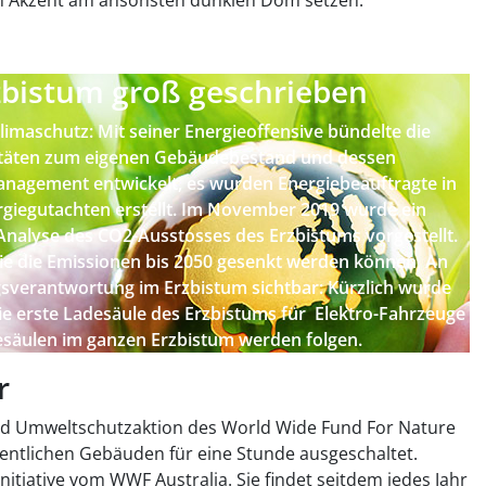
en Akzent am ansonsten dunklen Dom setzen.
zbistum groß geschrieben
limaschutz: Mit seiner Energieoffensive bündelte die
vitäten zum eigenen Gebäudebestand und dessen
anagement entwickelt, es wurden Energiebeauftragte in
rgiegutachten erstellt. Im November 2019 wurde ein
 Analyse des CO2-Ausstosses des Erzbistums vorgestellt.
e die Emissionen bis 2050 gesenkt werden können. An
gsverantwortung im Erzbistum sichtbar: Kürzlich wurde
e erste Ladesäule des Erzbistums für Elektro-Fahrzeuge
esäulen im ganzen Erzbistum werden folgen.
r
 und Umweltschutzaktion des World Wide Fund For Nature
fentlichen Gebäuden für eine Stunde ausgeschaltet.
Initiative vom WWF Australia. Sie findet seitdem jedes Jahr