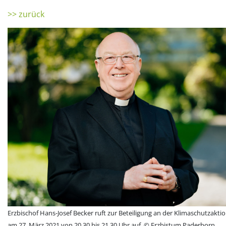
>> zurück
Erzbischof Hans-Josef Becker ruft zur Beteiligung an der Klimaschutzakti
am 27. März 2021 von 20.30 bis 21.30 Uhr auf. © Erzbistum Paderborn