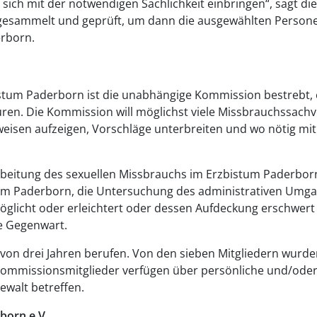
ch mit der notwendigen Sachlichkeit einbringen“, sagt die
esammelt und geprüft, um dann die ausgewählten Personen
erborn.
istum Paderborn ist die unabhängige Kommission bestrebt, 
turen. Die Kommission will möglichst viele Missbrauchssach
sweisen aufzeigen, Vorschläge unterbreiten und wo nötig mi
eitung des sexuellen Missbrauchs im Erzbistum Paderborn b
um Paderborn, die Untersuchung des administrativen Umgan
öglicht oder erleichtert oder dessen Aufdeckung erschwert
ie Gegenwart.
 von drei Jahren berufen. Von den sieben Mitgliedern wurd
e Kommissionsmitglieder verfügen über persönliche und/ode
ewalt betreffen.
born e.V.