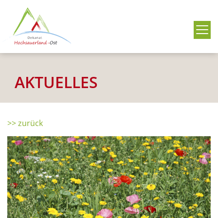
Me
AKTUELLES
>> zurück