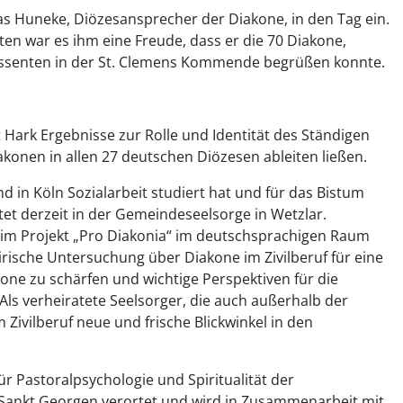
 Huneke, Diözesansprecher der Diakone, in den Tag ein.
ten war es ihm eine Freude, dass er die 70 Diakone,
ssenten in der St. Clemens Kommende begrüßen konnte.
 Hark Ergebnisse zur Rolle und Identität des Ständigen
iakonen in allen 27 deutschen Diözesen ableiten ließen.
d in Köln Sozialarbeit studiert hat und für das Bistum
et derzeit in der Gemeindeseelsorge in Wetzlar.
 im Projekt „Pro Diakonia“ im deutschsprachigen Raum
mpirische Untersuchung über Diakone im Zivilberuf für eine
kone zu schärfen und wichtige Perspektiven für die
 Als verheiratete Seelsorger, die auch außerhalb der
Zivilberuf neue und frische Blickwinkel in den
für Pastoralpsychologie und Spiritualität der
Sankt Georgen verortet und wird in Zusammenarbeit mit