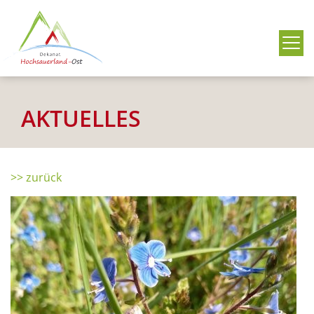
Me
AKTUELLES
>> zurück