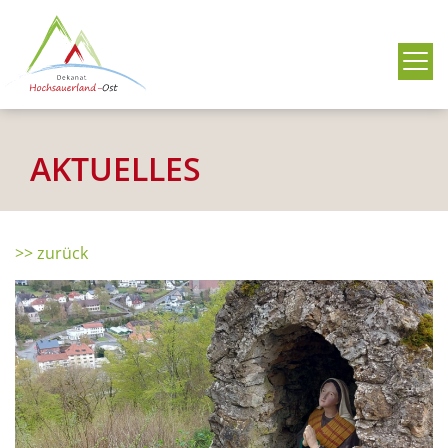
Me
AKTUELLES
>> zurück