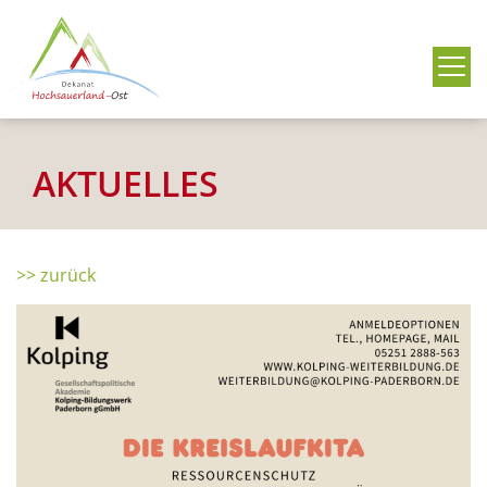
Me
AKTUELLES
>> zurück