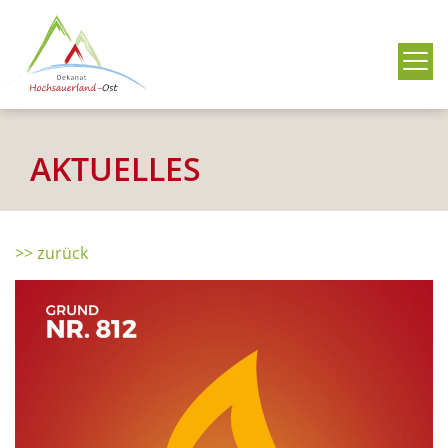
Me
AKTUELLES
>> zurück