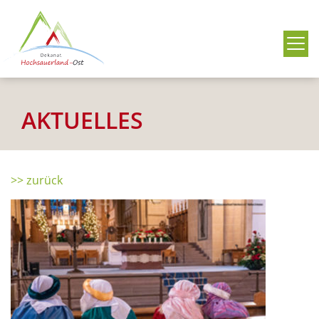
Me
AKTUELLES
>> zurück