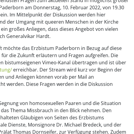
endsten Fragen zum aktuellen Stand in möglichst großer
Paderborn am Donnerstag, 10. Februar 2022, von 19.30
ein. Im Mittelpunkt der Diskussion werden hier
und der Umgang mit queeren Menschen in der Kirche
 ein großes Anliegen, dass dieses Angebot von vielen
ch Generalvikar Hardt.
t möchte das Erzbistum Paderborn in Bezug auf diese
ür die Zukunft erläutern und Fragen aufgreifen. Die
en bistumseigenen Vimeo-Kanal übertragen und ist über
ltung/
erreichbar. Der Stream wird kurz vor Beginn der
en und Anliegen können vorab per Mail an
ht werden. Diese Fragen werden in die Diskussion
 Segnung von homosexuellen Paaren und die Situation
 das Thema Missbrauch in den Blick nehmen. Den
halteten Gläubigen von Seiten des Erzbistums
ale Dienste, Monsignore Dr. Michael Bredeck, und der
 Prälat Thomas Dornseifer, zur Verfügung stehen. Zudem