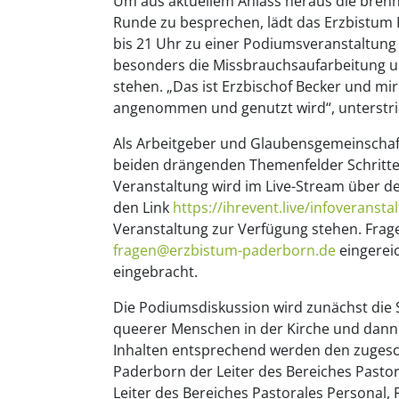
Um aus aktuellem Anlass heraus die brenn
Runde zu besprechen, lädt das Erzbistum 
bis 21 Uhr zu einer Podiumsveranstaltung 
besonders die Missbrauchsaufarbeitung 
stehen. „Das ist Erzbischof Becker und mir
angenommen und genutzt wird“, unterstri
Als Arbeitgeber und Glaubensgemeinschaf
beiden drängenden Themenfelder Schritte f
Veranstaltung wird im Live-Stream über d
den Link
https://ihrevent.live/infoveransta
Veranstaltung zur Verfügung stehen. Frag
fragen@erzbistum-paderborn.de
eingereic
eingebracht.
Die Podiumsdiskussion wird zunächst die
queerer Menschen in der Kirche und dann
Inhalten entsprechend werden den zugesc
Paderborn der Leiter des Bereiches Pastor
Leiter des Bereiches Pastorales Personal,