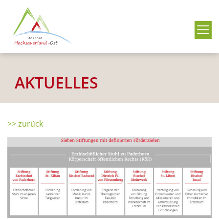
Me
AKTUELLES
>> zurück