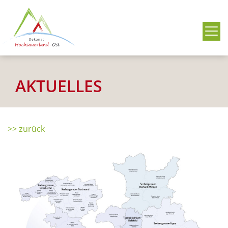
Me
AKTUELLES
>> zurück