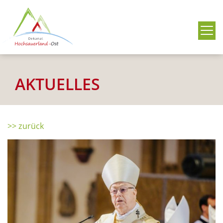
Me
AKTUELLES
>> zurück