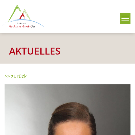
Me
AKTUELLES
>> zurück