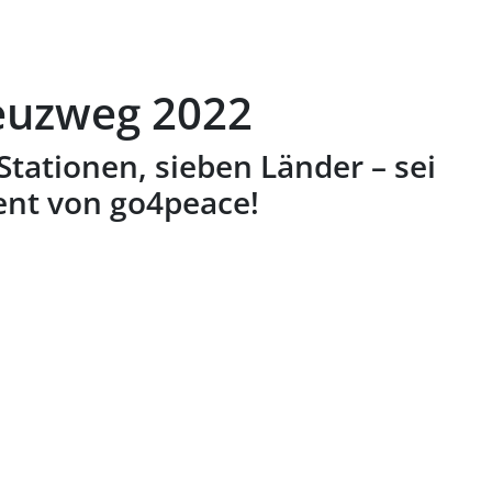
euzweg 2022
tationen, sieben Länder – sei
ent von go4peace!