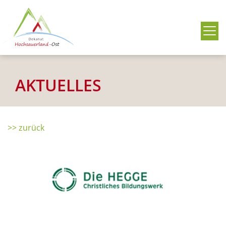
Me
AKTUELLES
>> zurück