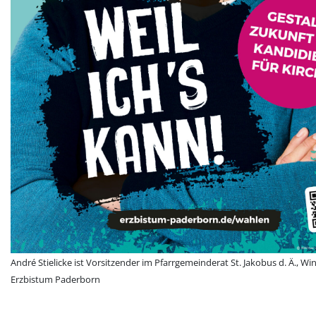
André Stielicke ist Vorsitzender im Pfarrgemeinderat St. Jakobus d. Ä., W
Erzbistum Paderborn