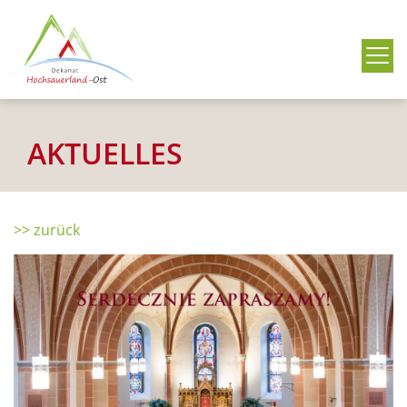
Me
AKTUELLES
>> zurück