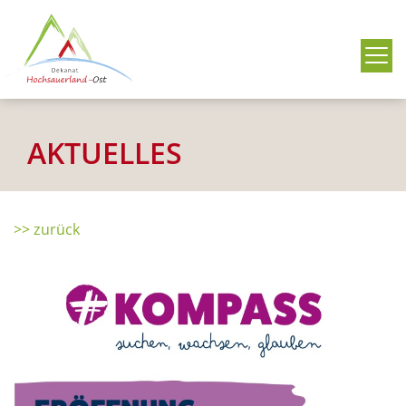
Me
AKTUELLES
>> zurück