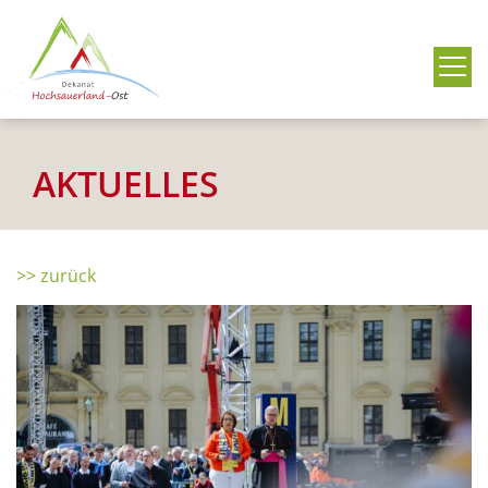
Me
AKTUELLES
>> zurück