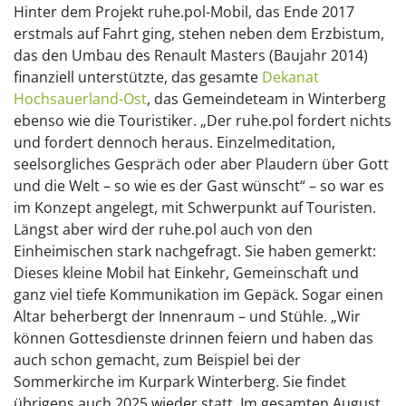
Hinter dem Projekt ruhe.pol-Mobil, das Ende 2017
erstmals auf Fahrt ging, stehen neben dem Erzbistum,
das den Umbau des Renault Masters (Baujahr 2014)
finanziell unterstützte, das gesamte
Dekanat
Hochsauerland-Ost
, das Gemeindeteam in Winterberg
ebenso wie die Touristiker. „Der ruhe.pol fordert nichts
und fordert dennoch heraus. Einzelmeditation,
seelsorgliches Gespräch oder aber Plaudern über Gott
und die Welt – so wie es der Gast wünscht“ – so war es
im Konzept angelegt, mit Schwerpunkt auf Touristen.
Längst aber wird der ruhe.pol auch von den
Einheimischen stark nachgefragt. Sie haben gemerkt:
Dieses kleine Mobil hat Einkehr, Gemeinschaft und
ganz viel tiefe Kommunikation im Gepäck. Sogar einen
Altar beherbergt der Innenraum – und Stühle. „Wir
können Gottesdienste drinnen feiern und haben das
auch schon gemacht, zum Beispiel bei der
Sommerkirche im Kurpark Winterberg. Sie findet
übrigens auch 2025 wieder statt. Im gesamten August,