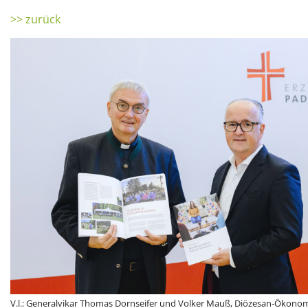
>> zurück
V.l.: Generalvikar Thomas Dornseifer und Volker Mauß, Diözesan-Ökonom