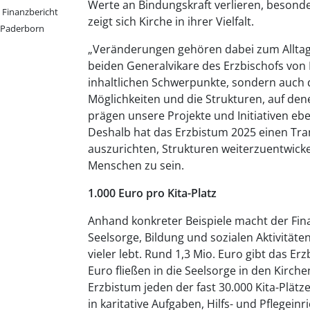
Werte an Bindungskraft verlieren, besond
 Finanzbericht
zeigt sich Kirche in ihrer Vielfalt.
m Paderborn
„Veränderungen gehören dabei zum Alltag k
beiden Generalvikare des Erzbischofs von 
inhaltlichen Schwerpunkte, sondern auch di
Möglichkeiten und die Strukturen, auf de
prägen unsere Projekte und Initiativen eb
Deshalb hat das Erzbistum 2025 einen Tra
auszurichten, Strukturen weiterzuentwicke
Menschen zu sein.
1.000 Euro pro Kita-Platz
Anhand konkreter Beispiele macht der Finan
Seelsorge, Bildung und sozialen Aktivitä
vieler lebt. Rund 1,3 Mio. Euro gibt das E
Euro fließen in die Seelsorge in den Kirc
Erzbistum jeden der fast 30.000 Kita-Plätze
in karitative Aufgaben, Hilfs- und Pflegein