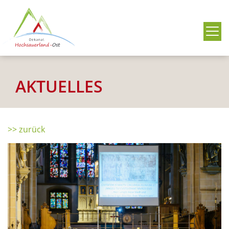
Me
AKTUELLES
>> zurück