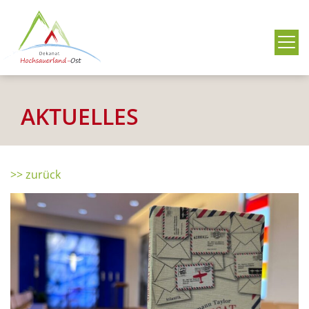
Me
AKTUELLES
>> zurück