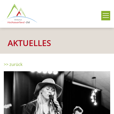
Me
AKTUELLES
>> zurück