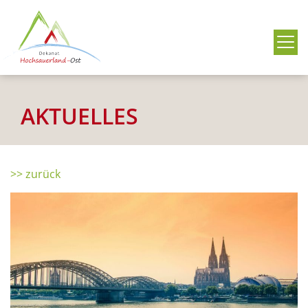
Me
AKTUELLES
>> zurück