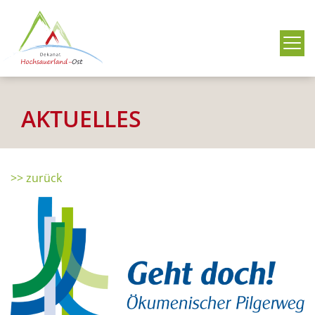
Me
AKTUELLES
>> zurück