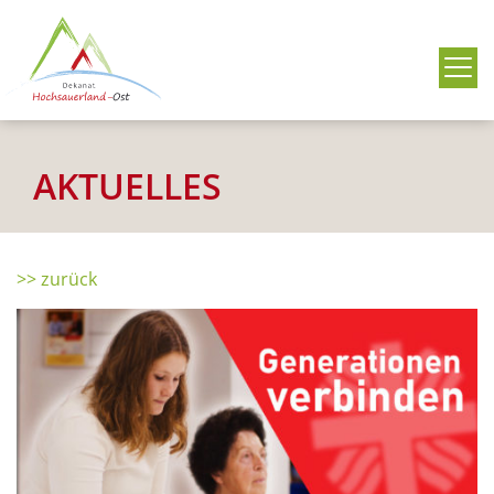
Me
AKTUELLES
>> zurück