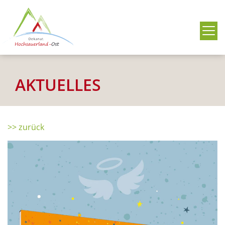
Me
AKTUELLES
>> zurück