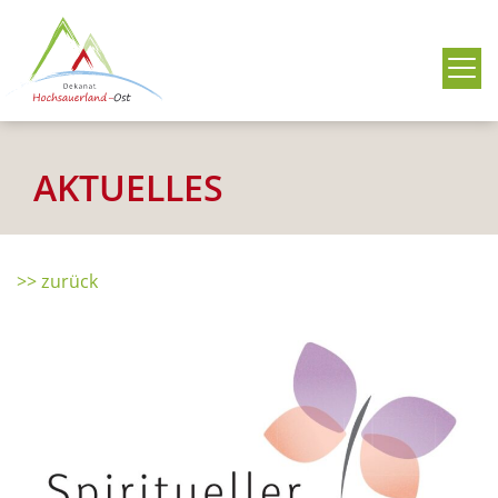
Me
AKTUELLES
>> zurück