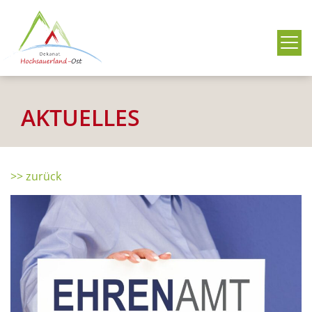
Me
AKTUELLES
>> zurück