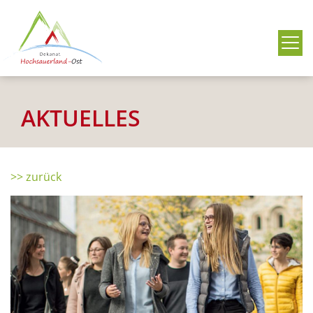
Me
AKTUELLES
>> zurück