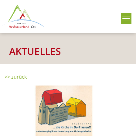
Me
AKTUELLES
>> zurück