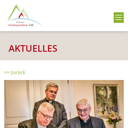
Me
AKTUELLES
>> zurück