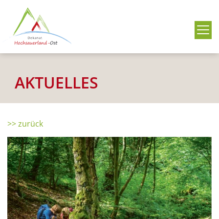
Me
AKTUELLES
>> zurück