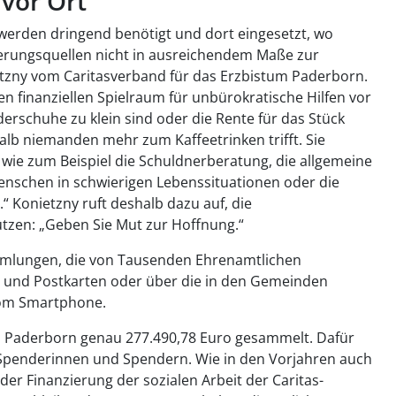
 vor Ort
rden dringend benötigt und dort eingesetzt, wo
ierungsquellen nicht in ausreichendem Maße zur
etzny vom Caritasverband für das Erzbistum Paderborn.
n finanziellen Spielraum für unbürokratische Hilfen vor
nderschuhe zu klein sind oder die Rente für das Stück
alb niemanden mehr zum Kaffeetrinken trifft. Sie
 wie zum Beispiel die Schuldnerberatung, die allgemeine
 Menschen in schwierigen Lebenssituationen oder die
“ Konietzny ruft deshalb dazu auf, die
zen: „Geben Sie Mut zur Hoffnung.“
mlungen, die von Tausenden Ehrenamtlichen
 und Postkarten oder über die in den Gemeinden
vom Smartphone.
 Paderborn genau 277.490,78 Euro gesammelt. Dafür
en Spenderinnen und Spendern. Wie in den Vorjahren auch
r Finanzierung der sozialen Arbeit der Caritas-