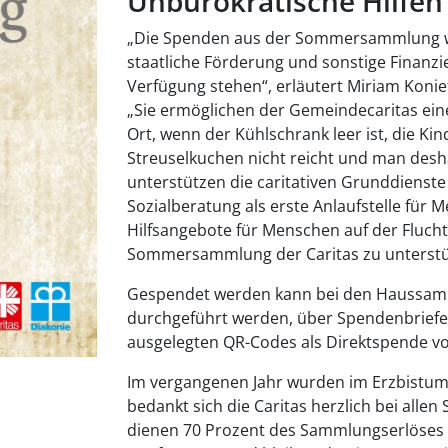
Unbürokratische Hilfen
„Die Spenden aus der Sommersammlung we
staatliche Förderung und sonstige Finanz
Verfügung stehen“, erläutert Miriam Koni
„Sie ermöglichen der Gemeindecaritas eine
Ort, wenn der Kühlschrank leer ist, die Ki
Streuselkuchen nicht reicht und man desh
unterstützen die caritativen Grunddienste
Sozialberatung als erste Anlaufstelle für
Hilfsangebote für Menschen auf der Flucht.
Sommersammlung der Caritas zu unterstüt
Gespendet werden kann bei den Haussam
durchgeführt werden, über Spendenbriefe
ausgelegten QR-Codes als Direktspende 
Im vergangenen Jahr wurden im Erzbistum
bedankt sich die Caritas herzlich bei all
dienen 70 Prozent des Sammlungserlöses de