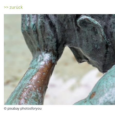
>> zurück
© pixabay photosforyou