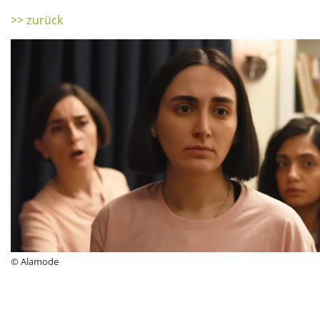
>> zurück
© Alamode