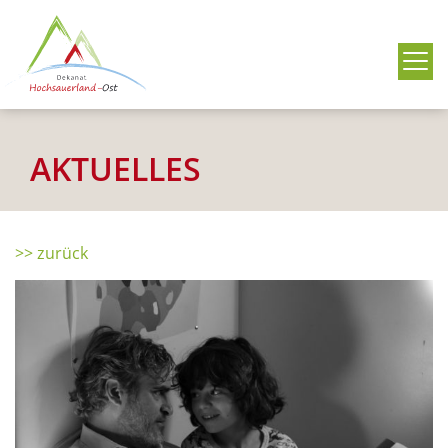
Me
AKTUELLES
>> zurück